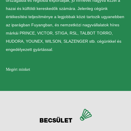
országaiba és régióiba exportálják, jó hírnevet hagyva ezzel a
hazai és külföldi kereskedők számára. Jelenleg cégünk
értékesítési teljesítménye a legjobbak közé tartozik ugyanebben
az iparágban Fuyangban, és nemzetközi nagyvállalatok híres
márkái PRINCE, VICTOR, STIGA, RSL, TALBOT TORRO,
HUDORA, YOUNEX, WILSON, SLAZENGER stb. cégünkkel és
engedélyezett gyártással.
Megért minket
BECSÜLET