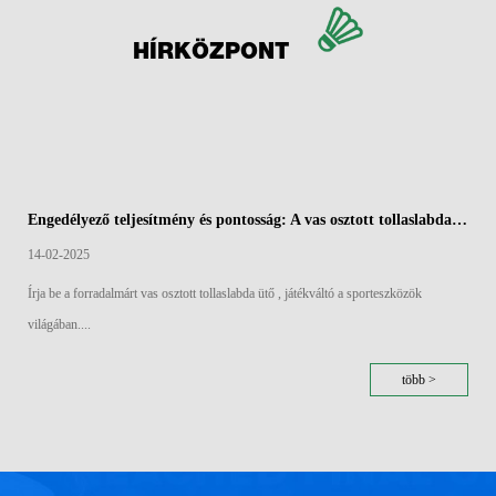
HÍRKÖZPONT
Engedélyező teljesítmény és pontosság: A vas osztott tollaslabda ütők aerodinamikai széle
14-02-2025
Írja be a forradalmárt vas osztott tollaslabda ütő , játékváltó a sporteszközök
világában....
több >