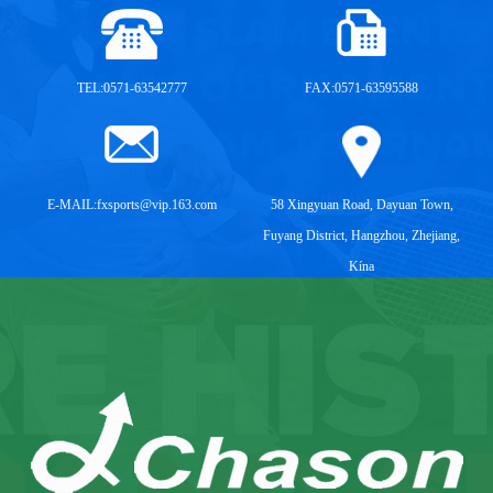
TEL:0571-63542777
FAX:0571-63595588
E-MAIL:
fxsports@vip.163.com
58 Xingyuan Road, Dayuan Town,
Fuyang District, Hangzhou, Zhejiang,
Kína