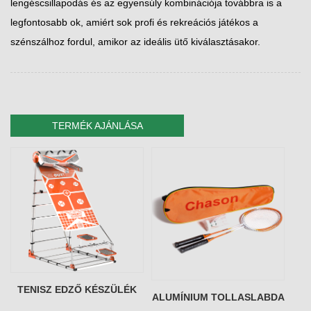
lengéscsillapodás és az egyensúly kombinációja továbbra is a
legfontosabb ok, amiért sok profi és rekreációs játékos a
szénszálhoz fordul, amikor az ideális ütő kiválasztásakor.
TERMÉK AJÁNLÁSA
TENISZ EDZŐ KÉSZÜLÉK
ALUMÍNIUM TOLLASLABDA