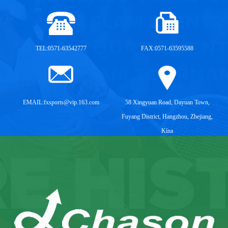
TEL:0571-63542777
FAX:0571-63595588
EMAIL:
fxsports@vip.163.com
58 Xingyuan Road, Dayuan Town,
Fuyang District, Hangzhou, Zhejiang,
Kína