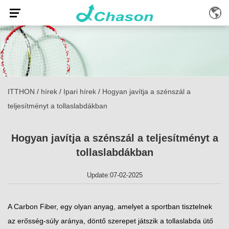
ITTHON
/
hírek
/
Ipari hírek
/
Hogyan javítja a szénszál a
teljesítményt a tollaslabdákban
Hogyan javítja a szénszál a teljesítményt a
tollaslabdákban
Update:07-02-2025
A Carbon Fiber, egy olyan anyag, amelyet a sportban tisztelnek
az erősség-súly aránya, döntő szerepet játszik a tollaslabda ütő