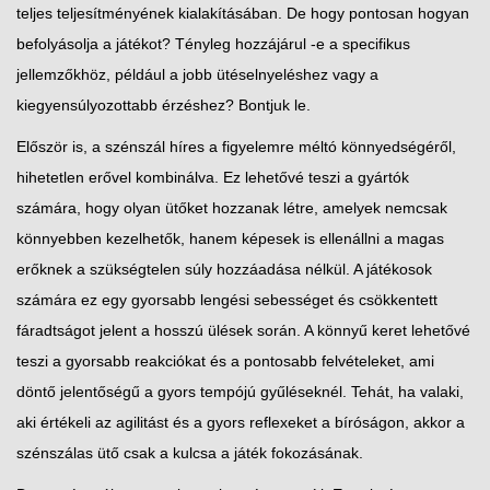
teljes teljesítményének kialakításában. De hogy pontosan hogyan
befolyásolja a játékot? Tényleg hozzájárul -e a specifikus
jellemzőkhöz, például a jobb ütéselnyeléshez vagy a
kiegyensúlyozottabb érzéshez? Bontjuk le.
Először is, a szénszál híres a figyelemre méltó könnyedségéről,
hihetetlen erővel kombinálva. Ez lehetővé teszi a gyártók
számára, hogy olyan ütőket hozzanak létre, amelyek nemcsak
könnyebben kezelhetők, hanem képesek is ellenállni a magas
erőknek a szükségtelen súly hozzáadása nélkül. A játékosok
számára ez egy gyorsabb lengési sebességet és csökkentett
fáradtságot jelent a hosszú ülések során. A könnyű keret lehetővé
teszi a gyorsabb reakciókat és a pontosabb felvételeket, ami
döntő jelentőségű a gyors tempójú gyűléseknél. Tehát, ha valaki,
aki értékeli az agilitást és a gyors reflexeket a bíróságon, akkor a
szénszálas ütő csak a kulcsa a játék fokozásának.