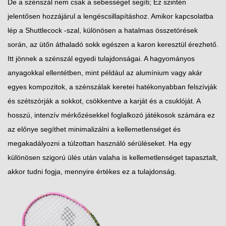
De a szénszál nem csak a sebességet segíti; Ez szintén
jelentősen hozzájárul a lengéscsillapításhoz. Amikor kapcsolatba
lép a Shuttlecock -szal, különösen a hatalmas összetörések
során, az ütőn áthaladó sokk egészen a karon keresztül érezhető.
Itt jönnek a szénszál egyedi tulajdonságai. A hagyományos
anyagokkal ellentétben, mint például az alumínium vagy akár
egyes kompozitok, a szénszálak keretei hatékonyabban felszívják
és szétszórják a sokkot, csökkentve a karját és a csuklóját. A
hosszú, intenzív mérkőzésekkel foglalkozó játékosok számára ez
az előnye segíthet minimalizálni a kellemetlenséget és
megakadályozni a túlzottan használó sérüléseket. Ha egy
különösen szigorú ülés után valaha is kellemetlenséget tapasztalt,
akkor tudni fogja, mennyire értékes ez a tulajdonság.