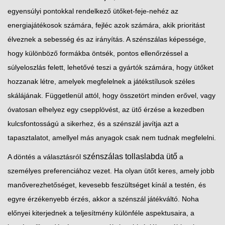
egyensúlyi pontokkal rendelkező ütőket-feje-nehéz az
energiajátékosok számára, fejléc azok számára, akik prioritást
élveznek a sebesség és az irányítás. A szénszálas képessége,
hogy különböző formákba öntsék, pontos ellenőrzéssel a
súlyeloszlás felett, lehetővé teszi a gyártók számára, hogy ütőket
hozzanak létre, amelyek megfelelnek a játékstílusok széles
skálájának. Függetlenül attól, hogy összetört minden erővel, vagy
óvatosan elhelyez egy csepplövést, az ütő érzése a kezedben
kulcsfontosságú a sikerhez, és a szénszál javítja azt a
tapasztalatot, amellyel más anyagok csak nem tudnak megfelelni.
szénszálas tollaslabda ütő
A döntés a választásról
a
személyes preferenciához vezet. Ha olyan ütőt keres, amely jobb
manőverezhetőséget, kevesebb feszültséget kínál a testén, és
egyre érzékenyebb érzés, akkor a szénszál játékváltó. Noha
előnyei kiterjednek a teljesítmény különféle aspektusaira, a