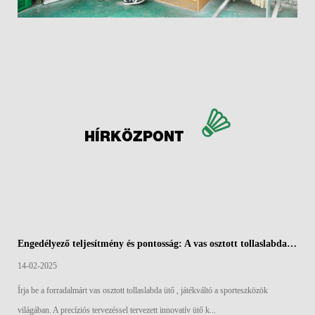
HÍRKÖZPONT
Engedélyező teljesítmény és pontosság: A vas osztott tollaslabda ütők aerodinamikai széle
14-02-2025
Írja be a forradalmárt vas osztott tollaslabda ütő , játékváltó a sporteszközök
világában. A precíziós tervezéssel tervezett innovatív ütő k...