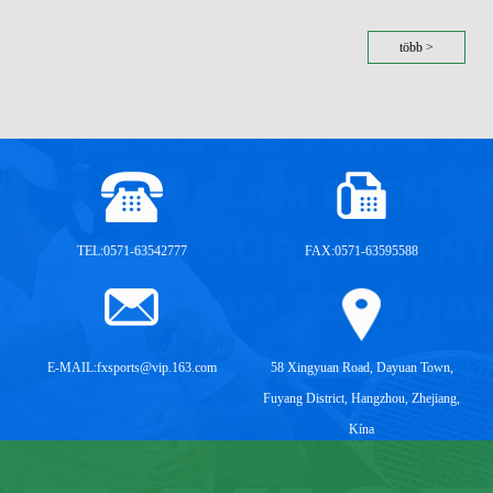
több >
TEL:0571-63542777
FAX:0571-63595588
E-MAIL:
fxsports@vip.163.com
58 Xingyuan Road, Dayuan Town,
Fuyang District, Hangzhou, Zhejiang,
Kína