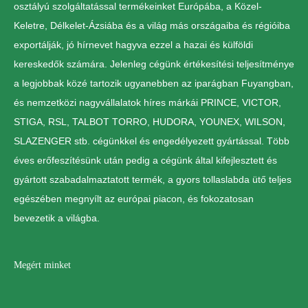
osztályú szolgáltatással termékeinket Európába, a Közel-
Keletre, Délkelet-Ázsiába és a világ más országaiba és régióiba
exportálják, jó hírnevet hagyva ezzel a hazai és külföldi
kereskedők számára. Jelenleg cégünk értékesítési teljesítménye
a legjobbak közé tartozik ugyanebben az iparágban Fuyangban,
és nemzetközi nagyvállalatok híres márkái PRINCE, VICTOR,
STIGA, RSL, TALBOT TORRO, HUDORA, YOUNEX, WILSON,
SLAZENGER stb. cégünkkel és engedélyezett gyártással. Több
éves erőfeszítésünk után pedig a cégünk által kifejlesztett és
gyártott szabadalmaztatott termék, a gyors tollaslabda ütő teljes
egészében megnyílt az európai piacon, és fokozatosan
bevezetik a világba.
Megért minket