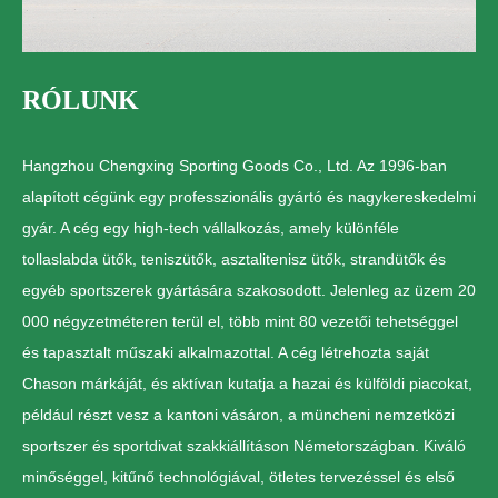
RÓLUNK
Hangzhou Chengxing Sporting Goods Co., Ltd. Az 1996-ban
alapított cégünk egy professzionális gyártó és nagykereskedelmi
gyár. A cég egy high-tech vállalkozás, amely különféle
tollaslabda ütők, teniszütők, asztalitenisz ütők, strandütők és
egyéb sportszerek gyártására szakosodott. Jelenleg az üzem 20
000 négyzetméteren terül el, több mint 80 vezetői tehetséggel
és tapasztalt műszaki alkalmazottal. A cég létrehozta saját
Chason márkáját, és aktívan kutatja a hazai és külföldi piacokat,
például részt vesz a kantoni vásáron, a müncheni nemzetközi
sportszer és sportdivat szakkiállításon Németországban. Kiváló
minőséggel, kitűnő technológiával, ötletes tervezéssel és első