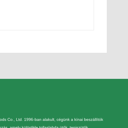
 Co., Ltd. 1996-ban alakult, cégünk a kínai beszállítók
ozás, amely különféle tollaslabda ütők, teniszütők,