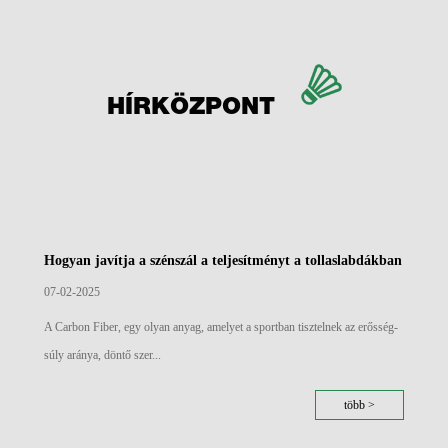
HÍRKÖZPONT
Hogyan javítja a szénszál a teljesítményt a tollaslabdákban
07-02-2025
A Carbon Fiber, egy olyan anyag, amelyet a sportban tisztelnek az erősség-
súly aránya, döntő szer...
több >