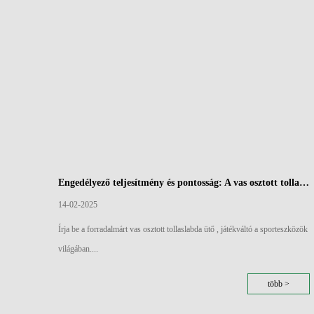
Engedélyező teljesítmény és pontosság: A vas osztott tollaslabda ütők aerodinamikai széle
14-02-2025
Írja be a forradalmárt vas osztott tollaslabda ütő , játékváltó a sporteszközök
világában....
több >