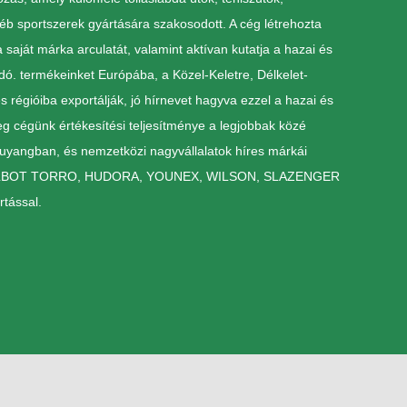
yéb sportszerek gyártására szakosodott. A cég létrehozta
 saját márka arculatát, valamint aktívan kutatja a hazai és
adó. termékeinket Európába, a Közel-Keletre, Délkelet-
 régióiba exportálják, jó hírnevet hagyva ezzel a hazai és
eg cégünk értékesítési teljesítménye a legjobbak közé
uyangban, és nemzetközi nagyvállalatok híres márkái
TALBOT TORRO, HUDORA, YOUNEX, WILSON, SLAZENGER
rtással.