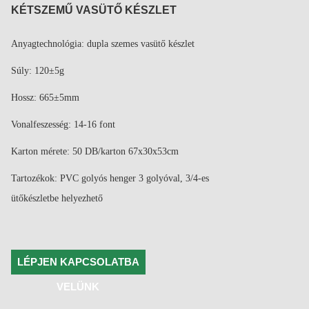
KÉTSZEMŰ VASÜTŐ KÉSZLET
Anyagtechnológia: dupla szemes vasütő készlet
Súly: 120±5g
Hossz: 665±5mm
Vonalfeszesség: 14-16 font
Karton mérete: 50 DB/karton 67x30x53cm
Tartozékok: PVC golyós henger 3 golyóval, 3/4-es
ütőkészletbe helyezhető
LÉPJEN KAPCSOLATBA
VELÜNK