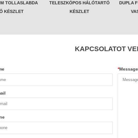
UM TOLLASLABDA
TELESZKÓPOS HÁLÓTARTÓ
DUPLA 
Ő KÉSZLET
KÉSZLET
VA
KAPCSOLATOT VE
me
*
Message
ail
ne