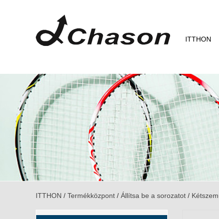
ITTHON
ITTHON
/
Termékközpont
/
Állítsa be a sorozatot
/
Kétszemű