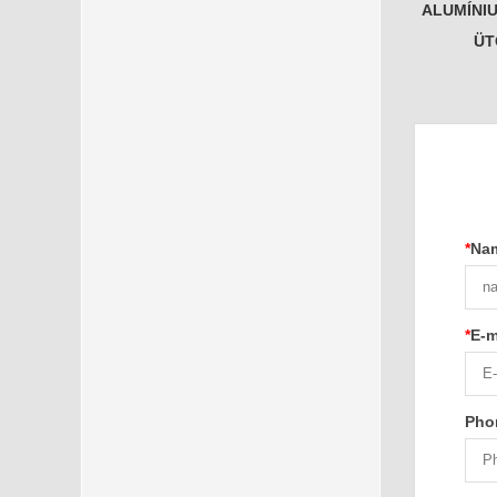
ALUMÍNI
ÜT
*
Na
*
E-m
Pho