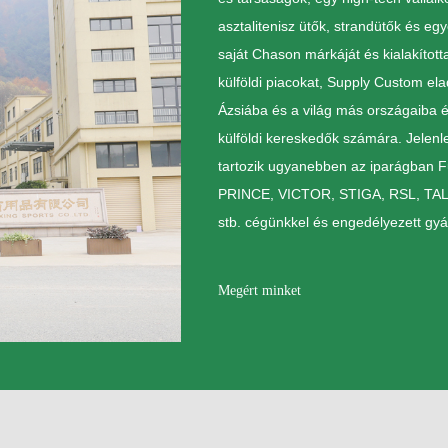
asztalitenisz ütők, strandütők és eg
saját Chason márkáját és kialakította
külföldi piacokat, Supply Custom el
Ázsiába és a világ más országaiba és
külföldi kereskedők számára. Jelenl
tartozik ugyanebben az iparágban F
PRINCE, VICTOR, STIGA, RSL, 
stb. cégünkkel és engedélyezett gyá
Megért minket