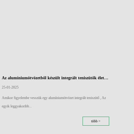
Az alumíniumötvözetből készült integrált teniszütők élettartamának megértése: Amit tudnia kell
25-01-2025
18-01
Amikor figyelembe vesszük egy alumíniumötvözet integrált teniszütő , Az
Modern
egyik leggyakoribb...
tartva t
több >