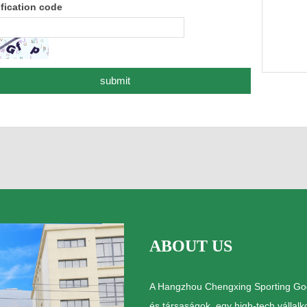
ification code
ABOUT US
A Hangzhou Chengxing Sporting Goods
és társaságok, egy high-tech vállalk