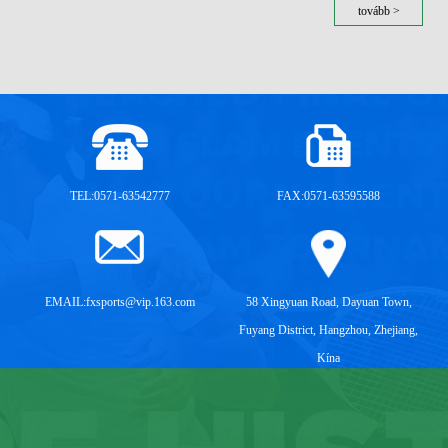
tovább >
TEL:0571-63542777
FAX:0571-63595588
EMAIL:
fxsports@vip.163.com
58 Xingyuan Road, Dayuan Town,
Fuyang District, Hangzhou, Zhejiang,
Kína