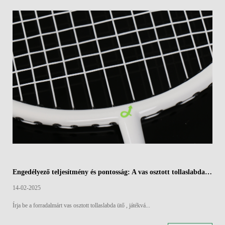
Engedélyező teljesítmény és pontosság: A vas osztott tollaslabda ütők aerodinamikai széle
14-02-2025
Írja be a forradalmárt vas osztott tollaslabda ütő , játékvá...