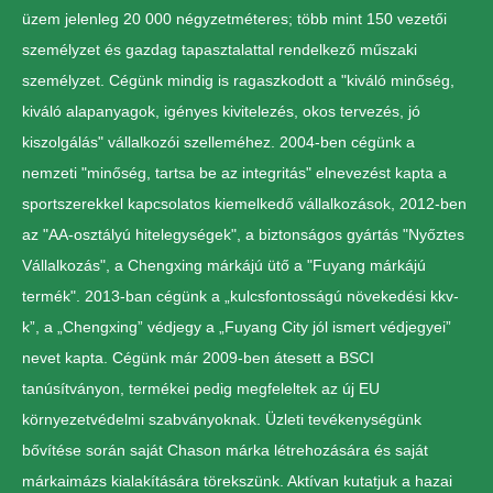
üzem jelenleg 20 000 négyzetméteres; több mint 150 vezetői
személyzet és gazdag tapasztalattal rendelkező műszaki
személyzet. Cégünk mindig is ragaszkodott a "kiváló minőség,
kiváló alapanyagok, igényes kivitelezés, okos tervezés, jó
kiszolgálás" vállalkozói szelleméhez. 2004-ben cégünk a
nemzeti "minőség, tartsa be az integritás" elnevezést kapta a
sportszerekkel kapcsolatos kiemelkedő vállalkozások, 2012-ben
az "AA-osztályú hitelegységek", a biztonságos gyártás "Nyőztes
Vállalkozás", a Chengxing márkájú ütő a "Fuyang márkájú
termék". 2013-ban cégünk a „kulcsfontosságú növekedési kkv-
k”, a „Chengxing” védjegy a „Fuyang City jól ismert védjegyei”
nevet kapta. Cégünk már 2009-ben átesett a BSCI
tanúsítványon, termékei pedig megfeleltek az új EU
környezetvédelmi szabványoknak. Üzleti tevékenységünk
bővítése során saját Chason márka létrehozására és saját
márkaimázs kialakítására törekszünk. Aktívan kutatjuk a hazai