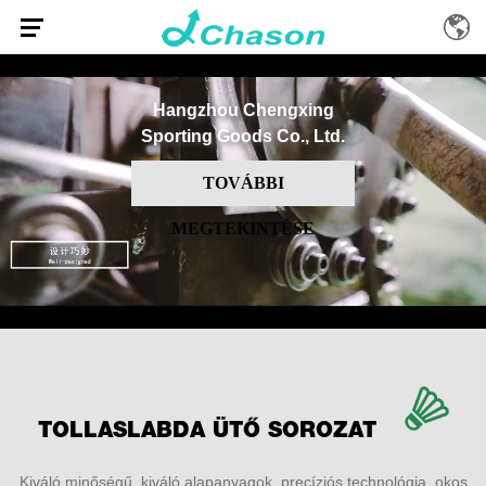
Hangzhou Chengxing
Sporting Goods Co., Ltd.
TOVÁBBI
MEGTEKINTÉSE
TOLLASLABDA ÜTŐ SOROZAT
Kiváló minőségű, kiváló alapanyagok, precíziós technológia, okos