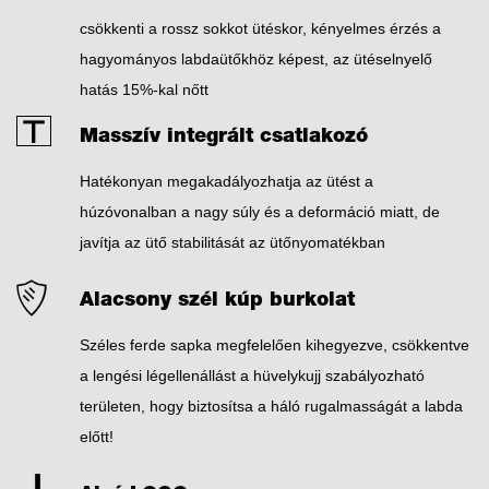
csökkenti a rossz sokkot ütéskor, kényelmes érzés a
hagyományos labdaütőkhöz képest, az ütéselnyelő
hatás 15%-kal nőtt
Masszív integrált csatlakozó
Hatékonyan megakadályozhatja az ütést a
húzóvonalban a nagy súly és a deformáció miatt, de
javítja az ütő stabilitását az ütőnyomatékban
Alacsony szél kúp burkolat
Széles ferde sapka megfelelően kihegyezve, csökkentve
a lengési légellenállást a hüvelykujj szabályozható
területen, hogy biztosítsa a háló rugalmasságát a labda
előtt!