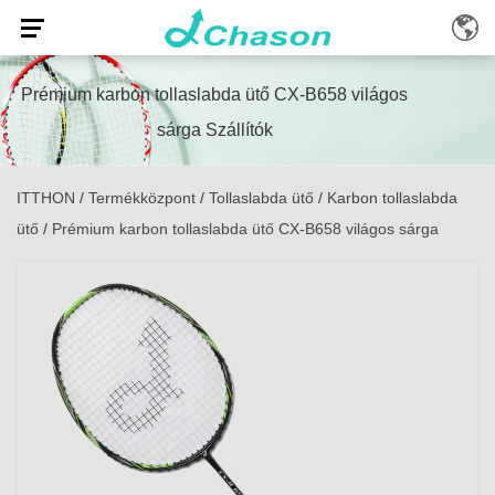
Prémium karbon tollaslabda ütő CX-B658 világos
sárga Szállítók
ITTHON
/
Termékközpont
/
Tollaslabda ütő
/
Karbon tollaslabda
ütő
/
Prémium karbon tollaslabda ütő CX-B658 világos sárga