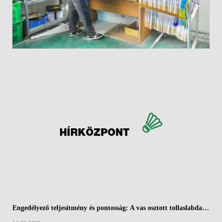
HÍRKÖZPONT
Engedélyező teljesítmény és pontosság: A vas osztott tollaslabda ütők aerodinamikai széle