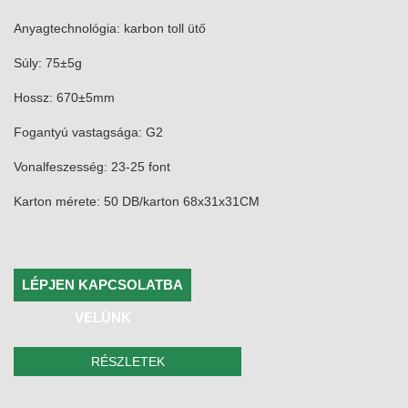
Anyagtechnológia: karbon toll ütő
Súly: 75±5g
Hossz: 670±5mm
Fogantyú vastagsága: G2
Vonalfeszesség: 23-25 ​​font
Karton mérete: 50 DB/karton 68x31x31CM
LÉPJEN KAPCSOLATBA
VELÜNK
RÉSZLETEK