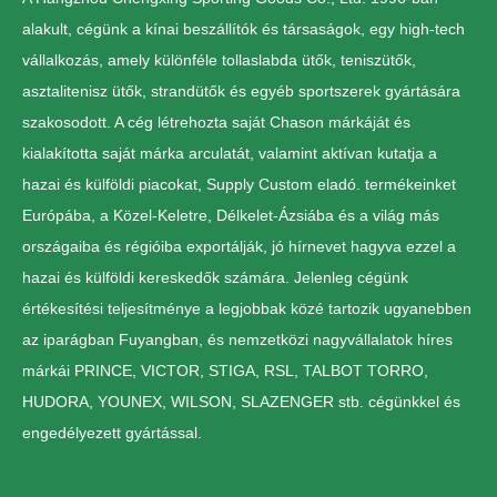
alakult, cégünk a kínai beszállítók és társaságok, egy high-tech
vállalkozás, amely különféle tollaslabda ütők, teniszütők,
asztalitenisz ütők, strandütők és egyéb sportszerek gyártására
szakosodott. A cég létrehozta saját Chason márkáját és
kialakította saját márka arculatát, valamint aktívan kutatja a
hazai és külföldi piacokat, Supply Custom eladó. termékeinket
Európába, a Közel-Keletre, Délkelet-Ázsiába és a világ más
országaiba és régióiba exportálják, jó hírnevet hagyva ezzel a
hazai és külföldi kereskedők számára. Jelenleg cégünk
értékesítési teljesítménye a legjobbak közé tartozik ugyanebben
az iparágban Fuyangban, és nemzetközi nagyvállalatok híres
márkái PRINCE, VICTOR, STIGA, RSL, TALBOT TORRO,
HUDORA, YOUNEX, WILSON, SLAZENGER stb. cégünkkel és
engedélyezett gyártással.