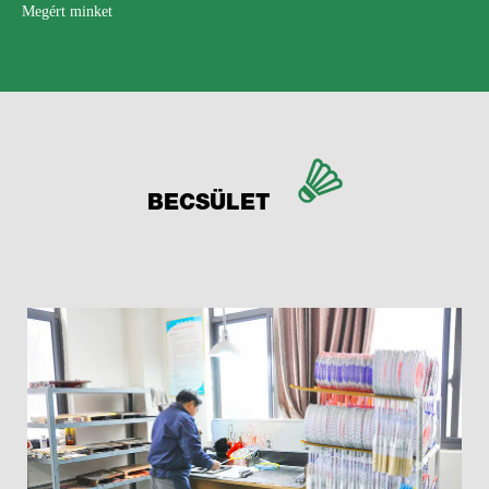
Megért minket
BECSÜLET