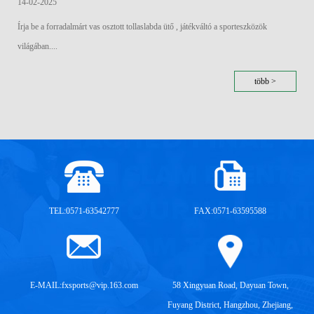
14-02-2025
Írja be a forradalmárt vas osztott tollaslabda ütő , játékváltó a sporteszközök
világában....
több >
TEL:0571-63542777
FAX:0571-63595588
E-MAIL:
fxsports@vip.163.com
58 Xingyuan Road, Dayuan Town,
Fuyang District, Hangzhou, Zhejiang,