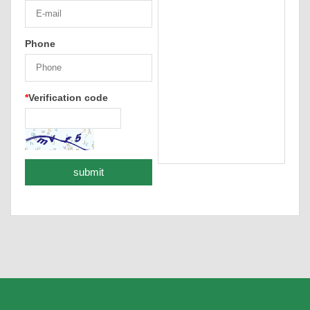
Phone
*
Verification code