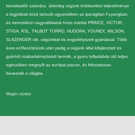
kereskedők számára. Jelenleg cégünk értékesítési teljesítménye
a legjobbak közé tartozik ugyanebben az iparágban Fuyangban,
és nemzetközi nagyvállalatok híres márkái PRINCE, VICTOR,
STIGA, RSL, TALBOT TORRO, HUDORA, YOUNEX, WILSON,
SLAZENGER stb. cégünkkel és engedélyezett gyártással. Több
éves erőfeszítésünk után pedig a cégünk által kifejlesztett és
gyártott szabadalmaztatott termék, a gyors tollaslabda ütő teljes
egészében megnyílt az európai piacon, és fokozatosan
bevezetik a világba.
Megért minket