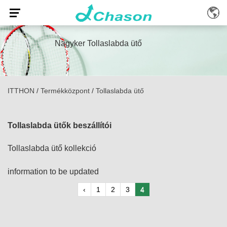
Nagyker Tollaslabda ütő
ITTHON
/
Termékközpont
/
Tollaslabda ütő
Tollaslabda ütők beszállítói
Tollaslabda ütő kollekció
information to be updated
‹
1
2
3
4