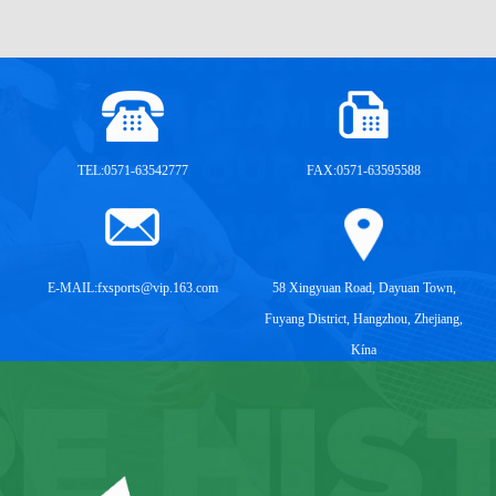
TEL:0571-63542777
FAX:0571-63595588
E-MAIL:
fxsports@vip.163.com
58 Xingyuan Road, Dayuan Town,
Fuyang District, Hangzhou, Zhejiang,
Kína