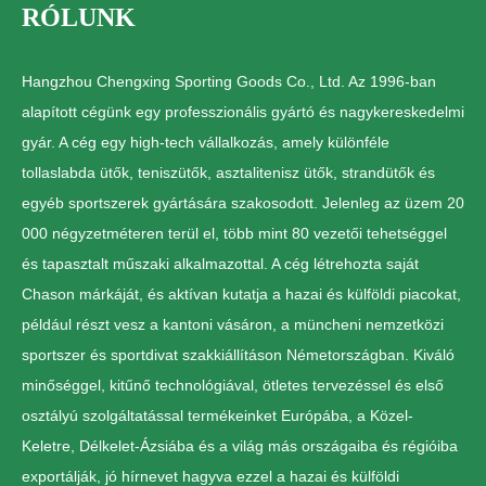
RÓLUNK
Hangzhou Chengxing Sporting Goods Co., Ltd. Az 1996-ban
alapított cégünk egy professzionális gyártó és nagykereskedelmi
gyár. A cég egy high-tech vállalkozás, amely különféle
tollaslabda ütők, teniszütők, asztalitenisz ütők, strandütők és
egyéb sportszerek gyártására szakosodott. Jelenleg az üzem 20
000 négyzetméteren terül el, több mint 80 vezetői tehetséggel
és tapasztalt műszaki alkalmazottal. A cég létrehozta saját
Chason márkáját, és aktívan kutatja a hazai és külföldi piacokat,
például részt vesz a kantoni vásáron, a müncheni nemzetközi
sportszer és sportdivat szakkiállításon Németországban. Kiváló
minőséggel, kitűnő technológiával, ötletes tervezéssel és első
osztályú szolgáltatással termékeinket Európába, a Közel-
Keletre, Délkelet-Ázsiába és a világ más országaiba és régióiba
exportálják, jó hírnevet hagyva ezzel a hazai és külföldi