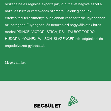
országaiba és régióiba exportálják, jó hírnevet hagyva ezzel a
hazai és külföldi kereskedők számára. Jelenleg cégünk
értékesítési teljesítménye a legjobbak közé tartozik ugyanebben
az iparágban Fuyangban, és nemzetközi nagyvállalatok híres
márkái PRINCE, VICTOR, STIGA, RSL, TALBOT TORRO,
HUDORA, YOUNEX, WILSON, SLAZENGER stb. cégünkkel és
engedélyezett gyártással.
Megért minket
BECSÜLET