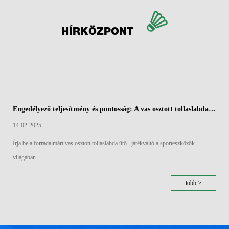
HÍRKÖZPONT
Engedélyező teljesítmény és pontosság: A vas osztott tollaslabda ütők aerodinamikai széle
14-02-2025
Írja be a forradalmárt vas osztott tollaslabda ütő , játékváltó a sporteszközök
világában....
több >