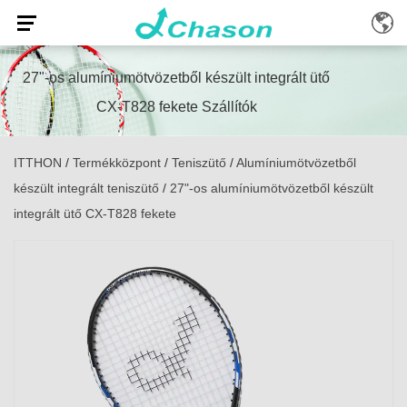
27"-os alumíniumötvözetből készült integrált ütő
CX-T828 fekete Szállítók
ITTHON
/
Termékközpont
/
Teniszütő
/
Alumíniumötvözetből
készült integrált teniszütő
/
27"-os alumíniumötvözetből készült
integrált ütő CX-T828 fekete