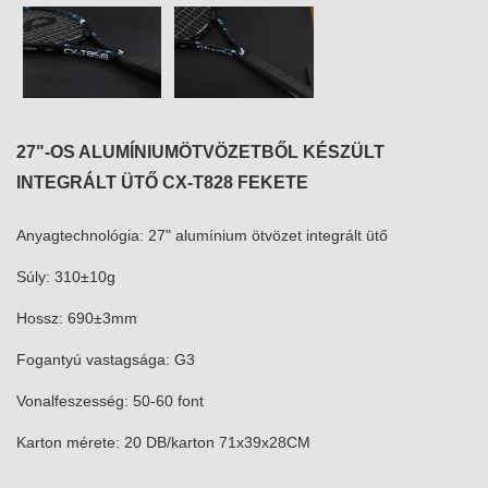
27"-OS ALUMÍNIUMÖTVÖZETBŐL KÉSZÜLT
INTEGRÁLT ÜTŐ CX-T828 FEKETE
Anyagtechnológia: 27" alumínium ötvözet integrált ütő
Súly: 310±10g
Hossz: 690±3mm
Fogantyú vastagsága: G3
Vonalfeszesség: 50-60 font
Karton mérete: 20 DB/karton 71x39x28CM