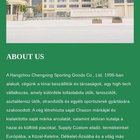
ABOUT US
A Hangzhou Chengxing Sporting Goods Co., Ltd. 1996-ban
alakult, cégünk a kínai beszállítók és társaságok, egy high-tech
vállalkozás, amely különféle tollaslabda ütők, teniszütők,
asztalitenisz ütők, strandütők és egyéb sportszerek gyártására
szakosodott. A cég létrehozta saját Chason márkáját és
kialakította saját márka arculatát, valamint aktívan kutatja a
hazai és külföldi piacokat, Supply Custom eladó. termékeinket
Európába, a Közel-Keletre, Délkelet-Ázsiába és a világ más