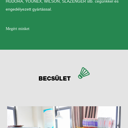
HUDORA, YOUNEX, WILSON, SLAZENGER stb. cégünkkel és
engedélyezett gyártással.
Megért minket
BECSÜLET