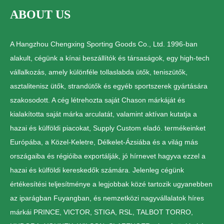
ABOUT US
A Hangzhou Chengxing Sporting Goods Co., Ltd. 1996-ban
alakult, cégünk a kínai beszállítók és társaságok, egy high-tech
vállalkozás, amely különféle tollaslabda ütők, teniszütők,
asztalitenisz ütők, strandütők és egyéb sportszerek gyártására
szakosodott. A cég létrehozta saját Chason márkáját és
kialakította saját márka arculatát, valamint aktívan kutatja a
hazai és külföldi piacokat, Supply Custom eladó. termékeinket
Európába, a Közel-Keletre, Délkelet-Ázsiába és a világ más
országaiba és régióiba exportálják, jó hírnevet hagyva ezzel a
hazai és külföldi kereskedők számára. Jelenleg cégünk
értékesítési teljesítménye a legjobbak közé tartozik ugyanebben
az iparágban Fuyangban, és nemzetközi nagyvállalatok híres
márkái PRINCE, VICTOR, STIGA, RSL, TALBOT TORRO,