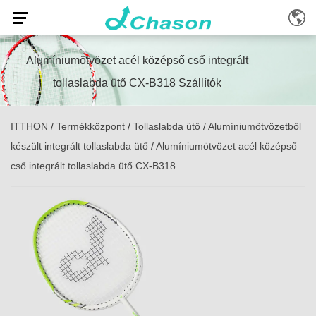
Alumíniumötvözet acél középső cső integrált
tollaslabda ütő CX-B318 Szállítók
ITTHON
/
Termékközpont
/
Tollaslabda ütő
/
Alumíniumötvözetből
készült integrált tollaslabda ütő
/
Alumíniumötvözet acél középső
cső integrált tollaslabda ütő CX-B318