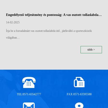
Engedélyező teljesítmény és pontosság: A vas osztott tollaslabda ütők aerodinamikai széle
14-02-2025
Írja be a forradalmárt vas osztott tollaslabda ütő , játékváltó a sporteszközök
világában....
több >
TEL:0571-63542777
FAX:0571-63595588