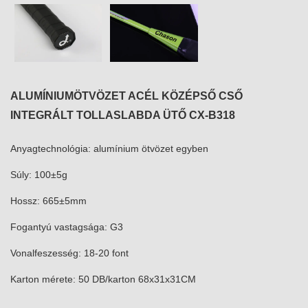
ALUMÍNIUMÖTVÖZET ACÉL KÖZÉPSŐ CSŐ
INTEGRÁLT TOLLASLABDA ÜTŐ CX-B318
Anyagtechnológia: alumínium ötvözet egyben
Súly: 100±5g
Hossz: 665±5mm
Fogantyú vastagsága: G3
Vonalfeszesség: 18-20 font
Karton mérete: 50 DB/karton 68x31x31CM